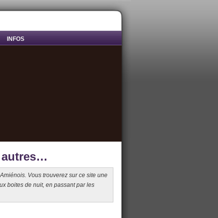
INFOS
s autres…
Amiénois. Vous trouverez sur ce site une
ux boites de nuit, en passant par les