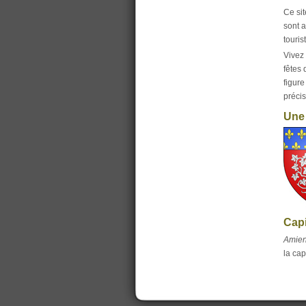
Ce sit
sont 
touris
Vivez 
fêtes
figure
préci
Une 
Capi
Amie
la cap