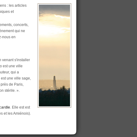
ns : les articles
hiques et
nements, concerts,
énement qui ne
ez-nous en
 venant s'installer
s
est une ville
auteur, qui a
est une ville sage,
 près de Paris,
n stérile. ».
cardie
. Elle est est
s et les Amiénois).