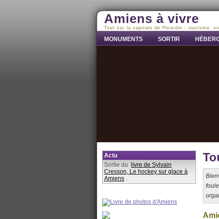
Amiens à vivre
Tout sur la capitale de Picardie : tourisme, vi
MONUMENTS
SORTIR
HÉBER
To
Actu
Sortie du
livre de Sylvain
Cresson, Le hockey sur glace à
Bien
Amiens
.
foule
orga
Amie