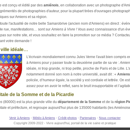
e est conçu et édité par des
amiénois
, en collaboration avec un photographe d'Amie
agrémentés de photographies d'auteur, pour la plupart tirées d'ouvrages photograp
tiques sur Amiens et sa région.
toute l'actualité de notre belle Samarobrive (ancien nom d'Amiens) en direct : évé
 de rue, manifestations… sont sur
Amiens à Vivre
! Vous avez connaissance d'un év
 pas sur notre site, et vous souhaitez en faire la promotion sur ce média ? Contact
sant votre demande !
ville idéale…
L'écrivain mondialement connu Jules Verne l'avait bien compris en
à Amiens pour y passer toute la deuxième partie de sa vie :
Amien
idéale, ni trop grande, ni trop petite, proche de Paris et de Lille. L'
notamment donné son nom à notre université, avait dit : «
Amiens
policée, d’humeur égale, la société y est cordiale et lettrée. On est
assez pour en avoir le reflet, sans le bruit insupportable et l’agitatio
tale de la Somme et de la Picardie
ns
(80000) est la plus grande ville du
département de la Somme
et de la
région Pi
itale et préfecture, et regroupe aujourd'hui plus de 135000 habitants (les Amiénoise
Venir à Amiens
-
Météo à Amiens
-
Crédit photos
-
Partenaires
-
Nous contacter
Copyright 2009-2022 - Vivre aujourd'hui, portail de la vie saine et pratique