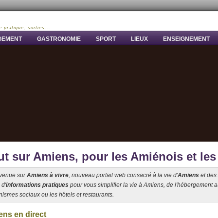
e pratique, sorties...
GEMENT
GASTRONOMIE
SPORT
LIEUX
ENSEIGNEMENT
ut sur Amiens, pour les Amiénois et le
venue sur
Amiens à vivre
, nouveau portail web consacré à la vie d'
Amiens
et des 
 d'
informations pratiques
pour vous simplifier la vie à Amiens, de l'hébergement a
nismes sociaux ou les hôtels et restaurants.
ns en direct